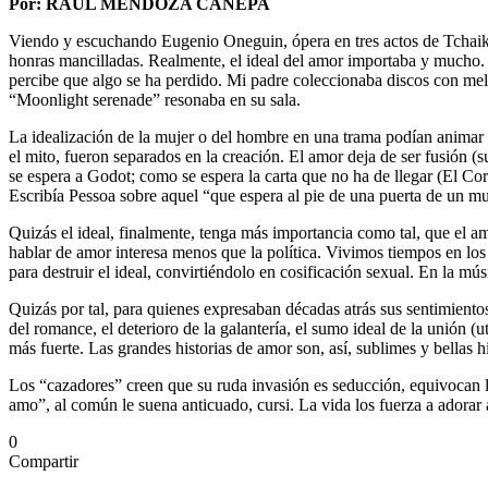
Por: RAÚL MENDOZA CÁNEPA
Viendo y escuchando Eugenio Oneguin, ópera en tres actos de Tchaikovs
honras mancilladas. Realmente, el ideal del amor importaba y mucho. 
percibe que algo se ha perdido. Mi padre coleccionaba discos con mel
“Moonlight serenade” resonaba en su sala.
La idealización de la mujer o del hombre en una trama podían animar a
el mito, fueron separados en la creación. El amor deja de ser fusión (
se espera a Godot; como se espera la carta que no ha de llegar (El Coro
Escribía Pessoa sobre aquel “que espera al pie de una puerta de un mu
Quizás el ideal, finalmente, tenga más importancia como tal, que el 
hablar de amor interesa menos que la política. Vivimos tiempos en lo
para destruir el ideal, convirtiéndolo en cosificación sexual. En la m
Quizás por tal, para quienes expresaban décadas atrás sus sentimiento
del romance, el deterioro de la galantería, el sumo ideal de la unión 
más fuerte. Las grandes historias de amor son, así, sublimes y bellas hi
Los “cazadores” creen que su ruda invasión es seducción, equivocan 
amo”, al común le suena anticuado, cursi. La vida los fuerza a adora
0
Compartir