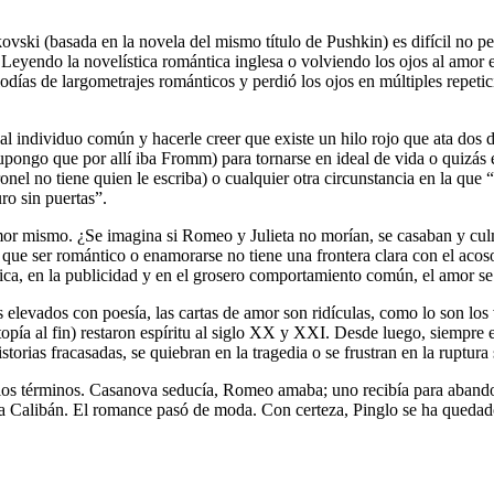
ki (basada en la novela del mismo título de Pushkin) es difícil no pen
Leyendo la novelística romántica inglesa o volviendo los ojos al amor 
odías de largometrajes románticos y perdió los ojos en múltiples repet
l individuo común y hacerle creer que existe un hilo rojo que ata dos d
supongo que por allí iba Fromm) para tornarse en ideal de vida o quizás e
nel no tiene quien le escriba) o cualquier otra circunstancia en la que 
ro sin puertas”.
amor mismo. ¿Se imagina si Romeo y Julieta no morían, se casaban y culm
s que ser romántico o enamorarse no tiene una frontera clara con el a
úsica, en la publicidad y en el grosero comportamiento común, el amor se
s elevados con poesía, las cartas de amor son ridículas, como lo son lo
(utopía al fin) restaron espíritu al siglo XX y XXI. Desde luego, siempr
storias fracasadas, se quiebran en la tragedia o se frustran en la ruptura 
los términos. Casanova seducía, Romeo amaba; uno recibía para abandona
r a Calibán. El romance pasó de moda. Con certeza, Pinglo se ha quedad