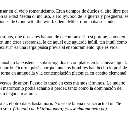
sar en el viejo romanticismo. Eran tiempos de duelos al aire libre por
en la Edad Media o, incluso, a Hollywood de la guerra y posguerra, se
iciones de Gone with the wind. Glenn Miller dominaba sus oídos.
estinos, que dos seres habrán de encontrarse sí o sí porque, como en
n una terca esperanza, la de aquel que aguarda inútil, tan inútil como
“existir” es una larga pausa previa al enamoramiento, que es vida.
inaban la existencia sobrecargados o con platos en la cabeza? Igual,
coso burdo. Ocurre quizás porque muchos hombres han hecho lo posible
 torna en antigualla y la contemplación platónica en apetito elemental.
s versos de amor; Pessoa lo trazó en esos mismos términos. La muerte
e el matrimonio podía echarlo a perder, tanto como la dominación del
sin llegar a madurar.
r, el otro daba hasta morir. No es de buena usanza actual un “te
o solo.
(Tomado de El Montonero) (www.elmontonero.pe)