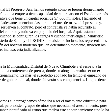
spital El Progreso. Así, hemos seguido cómo se fueron desarrollando
, cómo una empresa tiene capacidad de contratar con el Estado por más
tiva que tiene un capital social de S/. 600 mil soles. Haciendo el
idades antes mencionadas durante el mes de marzo del presente y,
esuelven el contrato, pero el contratista ya había recurrido al
del contrato y todo va en perjuicio del hospital. Aquí,
estamos
s cuando se configuren los cargos y cuando intervenga el Ministerio
sterio de Salud y el PRONIS no existen, e incluso, los representantes
usión del hospital moderno que, en determinado momento, tuvieron los
, incluso, está judicializados.
de la Municipalidad Distrital de Nuevo Chimbote y el respeto a la
ado una conferencia de prensa, donde su abogado resulta ser un ex
uncionamiento. Es más, el susodicho abogado ha tenido el empacho de
ecie de gobierno local, donde ahí verán sus competencias. Lo que tiene
ábamos e interrogábamos cómo iba a ser el tratamiento educativo para
ial, pero existen grupos de niños que necesitan el asesoramiento, pues
haber identificado al grupo que recibía este adoctrinamiento; sino lo ha