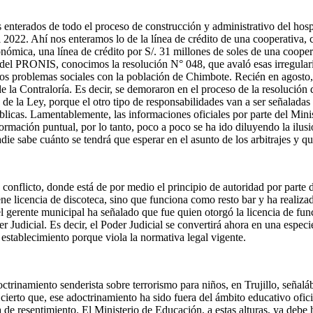
s enterados de todo el proceso de construcción y administrativo del ho
l 2022. Ahí nos enteramos lo de la línea de crédito de una cooperativa
nómica, una línea de crédito por S/. 31 millones de soles de una coopera
 del PRONIS, conocimos la resolución N° 048, que avaló esas irregular
los problemas sociales con la población de Chimbote. Recién en agosto, r
de la Contraloría. Es decir, se demoraron en el proceso de la resolución 
 de la Ley, porque el otro tipo de responsabilidades van a ser señalada
blicas. Lamentablemente, las informaciones oficiales por parte del Mini
nformación puntual, por lo tanto, poco a poco se ha ido diluyendo la il
ie sabe cuánto se tendrá que esperar en el asunto de los arbitrajes y que
conflicto, donde está de por medio el principio de autoridad por parte 
ne licencia de discoteca, sino que funciona como resto bar y ha realiz
l gerente municipal ha señalado que fue quien otorgó la licencia de f
der Judicial. Es decir, el Poder Judicial se convertirá ahora en una esp
establecimiento porque viola la normativa legal vigente.
ctrinamiento senderista sobre terrorismo para niños, en Trujillo, señal
cierto que, ese adoctrinamiento ha sido fuera del ámbito educativo ofic
 de resentimiento. El Ministerio de Educación, a estas alturas, ya debe 