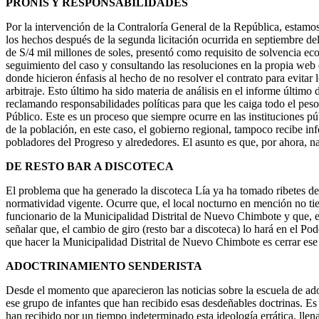
PRONIS Y RESPONSABILIDADES
Por la intervención de la Contraloría General de la República, estamo
los hechos después de la segunda licitación ocurrida en septiembre de
de S/4 mil millones de soles, presentó como requisito de solvencia eco
seguimiento del caso y consultando las resoluciones en la propia web
donde hicieron énfasis al hecho de no resolver el contrato para evitar 
arbitraje. Esto último ha sido materia de análisis en el informe último 
reclamando responsabilidades políticas para que les caiga todo el peso
Público. Este es un proceso que siempre ocurre en las instituciones pú
de la población, en este caso, el gobierno regional, tampoco recibe i
pobladores del Progreso y alrededores. El asunto es que, por ahora, nad
DE RESTO BAR A DISCOTECA
El problema que ha generado la discoteca Lía ya ha tomado ribetes de 
normatividad vigente. Ocurre que, el local nocturno en mención no tie
funcionario de la Municipalidad Distrital de Nuevo Chimbote y que, e
señalar que, el cambio de giro (resto bar a discoteca) lo hará en el Po
que hacer la Municipalidad Distrital de Nuevo Chimbote es cerrar ese 
ADOCTRINAMIENTO SENDERISTA
Desde el momento que aparecieron las noticias sobre la escuela de ado
ese grupo de infantes que han recibido esas desdeñables doctrinas. Es 
han recibido por un tiempo indeterminado esta ideología errática, llena