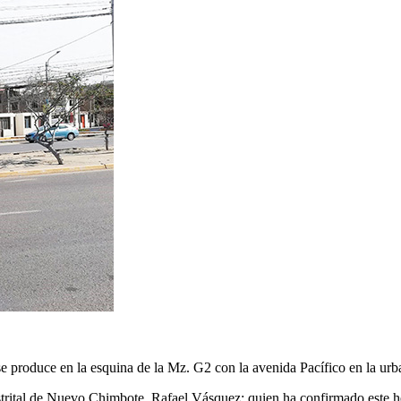
se produce en la esquina de la Mz. G2 con la avenida Pacífico en la u
strital de Nuevo Chimbote, Rafael Vásquez; quien ha confirmado este he