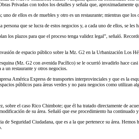
Obras Privadas con todos los detalles y señala que, aproximadamente qu
; uno de ellos es de muebles y otro es un restaurante; mientras que los 
a persona que se lucra de estos negocios y, a cada uno de ellos, se les h
n los plazos para que el proceso tenga validez legal”, señaló. Recordó 
 invasión de espacio público sobre la Mz. G2 en la Urbanización Los Hér
 esquina (Mz. G2 con avenida Pacífico) se le ocurrió invadirlo hace casi 
 a un restaurante y otros negocios.
 empresa América Express de transportes interprovinciales y que es la e
spacios públicos para áreas verdes y no para negocios como utilizan al
z, sobre el caso Rico Chimbote; que él ha tratado directamente de acue
 modificación de su área. Señaló que ese procedimiento ha continuado y
erencia de Seguridad Ciudadana, que es a la que pertenece su área. Hemos
.