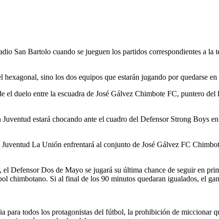
dio San Bartolo cuando se jueguen los partidos correspondientes a la te
el hexagonal, sino los dos equipos que estarán jugando por quedarse en
arde el duelo entre la escuadra de José Gálvez Chimbote FC, puntero de
ión Juventud estará chocando ante el cuadro del Defensor Strong Boys e
de Juventud La Unión enfrentará al conjunto de José Gálvez FC Chimbot
a, el Defensor Dos de Mayo se jugará su última chance de seguir en pr
bol chimbotano. Si al final de los 90 minutos quedaran igualados, el ga
encia para todos los protagonistas del fútbol, la prohibición de miccion