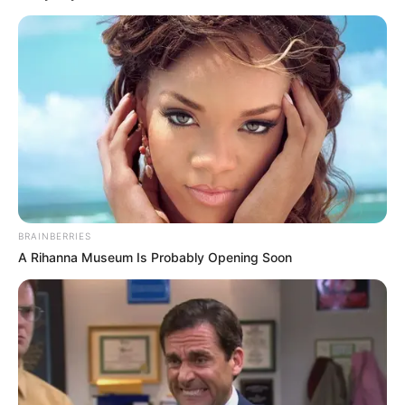
Menu
Portada
Editorial
Noticias Locales
Opinión
Política
Deportes
Contáctanos
Noticias Locales
Multan a concesionario del
comedor en Hospital Regional
26/06/2024
1
Compartir
Debe adoptar correctivos:
La cafetería que viene funcionando en el interior del hospital