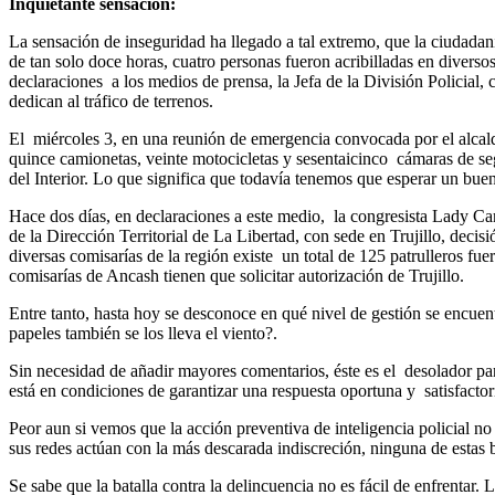
Inquietante sensación:
La sensación de inseguridad ha llegado a tal extremo, que la ciudada
de tan solo doce horas, cuatro personas fueron acribilladas en diver
declaraciones
a los medios de prensa, la Jefa de la División Policial
dedican al tráfico de terrenos.
El
miércoles 3, en una reunión de emergencia convocada por el alcald
quince camionetas, veinte motocicletas y sesentaicinco
cámaras de se
del Interior. Lo que significa que todavía tenemos que esperar un bue
Hace dos días, en declaraciones a este medio,
la congresista Lady C
de la Dirección Territorial de La Libertad, con sede en Trujillo, decisi
diversas comisarías de la región existe
un total de 125 patrulleros fue
comisarías de Ancash tienen que solicitar autorización de Trujillo.
Entre tanto, hasta hoy se desconoce en qué nivel de gestión se encuentr
papeles también se los lleva el viento?.
Sin necesidad de añadir mayores comentarios, éste es el
desolador pa
está en condiciones de garantizar una respuesta oportuna y
satisfacto
Peor aun si vemos que la acción preventiva de inteligencia policial n
sus redes actúan con la más descarada indiscreción, ninguna de estas b
Se sabe que la batalla contra la delincuencia no es fácil de enfrentar. 