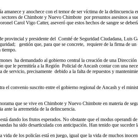
nía amanece y anochece con el temor de ser víctima de la delincuencia 
sos sectores de Chimbote y Nuevo Chimbote
por presuntos asesinos a su
, coronel Carol Vigo Catter, aseveró que estos hechos de sangre se deber
e provincial y presidente del
Comité de Seguridad Ciudadana, Luis Gama
guridad;
gestión que, para que se concrete,
requiere de la firma de un 
n tiempo.
amones
ha demandado al gobierno central la creación de una Dirección 
ón que le permitiría a la Región
Policial de Ancash contar con una nece
ra de servicio, precisamente
debido a la falta de repuestos y mantenimie
a el convenio suscrito entre el gobierno regional de Ancash y el ministe
norama que se vive en Chimbote y Nuevo Chimbote en materia de seguri
ria ante la arremetida de la delincuencia.
o está dando los frutos esperados. No obstante que el modus operandi de 
andas ha sido desarticulada con anticipación. Han tenido que suceder las
La vida de los policías está en juego, igual que la vida de muchos inocen