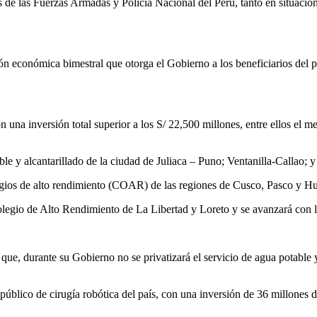
e las Fuerzas Armadas y Policía Nacional del Perú, tanto en situación d
ón económica bimestral que otorga el Gobierno a los beneficiarios del
una inversión total superior a los S/ 22,500 millones, entre ellos el m
e y alcantarillado de la ciudad de Juliaca – Puno; Ventanilla-Callao; y 
olegios de alto rendimiento (COAR) de las regiones de Cusco, Pasco y H
los Colegio de Alto Rendimiento de La Libertad y Loreto y se avanzará
r que, durante su Gobierno no se privatizará el servicio de agua potable
público de cirugía robótica del país, con una inversión de 36 millones de