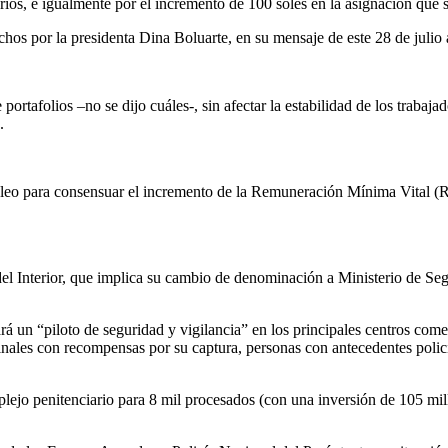
rios, e igualmente por el incremento de 100 soles en la asignación que s
hos por la presidenta Dina Boluarte, en su mensaje de este 28 de julio
e portafolios –no se dijo cuáles-, sin afectar la estabilidad de los trab
.
o para consensuar el incremento de la Remuneración Mínima Vital (RMV)
 del Interior, que implica su cambio de denominación a Ministerio de S
á un “piloto de seguridad y vigilancia” en los principales centros comer
riminales con recompensas por su captura, personas con antecedentes poli
lejo penitenciario para 8 mil procesados (con una inversión de 105 mill