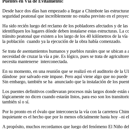
Puentes en Vía de Evitamiento:
Desde hace dos días han empezado a llegar a Chimbote las estructuras m
seguridad peatonal que increíblemente no estaba previsto en el proyect
Ha sido recién luego del reclamo de los pobladores afectados y de la
identifiquen los lugares dónde deben instalarse estas estructuras. La c
tránsito peatonal que existen a los largo de los 40 kilómetros de la ví
la población
cuando ya la ejecución de la obra había comenzado.
Se trata de asentamientos humanos y pueblos rurales que se ubican a
necesidad de cruzar la vía a pie. Es lógico, pues se trata de agricult
necesita mantenerse
interconectada.
En su momento, en una reunión que se realizó en el auditorio de la 
dándose
por salvado este impase. Pero aquí viene algo que no puede 
Sin embargo, también se ha
anunciado que la instalación de los puent
Los puentes definitivos conllevaran procesos más largos donde están 
lógicamente no dicen cuando estarán listos, para eso son los transitor
también sí o sí.
Por lo pronto en el óvalo que interconecta la vía con la carretera Ch
inquietante es el hecho que por lo menos oficialmente hasta hoy –ni
A propósito, muchos recordamos que luego del fenómeno El Niño del 