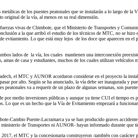
etálicas de los puentes peatonales que se instalarán a lo largo de la V
o original de la vía, al menos en su real dimensión.
s fuerzas vivas de Chimbote, que el Ministerio de Transportes y Comuni
onclusión a la que arribó el estudio de los técnicos de MTC, no se hizo e
a de evitamiento. Lo que está muy lejos
de los doce que aparecen en el
 ambos lados de
la vía, los cuales
mantienen una interconexión preexiste
ores, amas de casa y estudiantes, muchos de los cuales utilizan vehículo
Uladech, el MTC y AUNOR acordaron considerar en el proyecto la insta
pasar por alto. Según se ha anunciado, la vía debe ser inaugurada y pu
es peatonales va a requerir de un plazo de algunas semanas, son puentes
de por medio inversiones públicas y aunque ya tiene CUI el tiempo es p
ios. Lo que es un hecho que la Vía de Evitamiento empezará a funcionar 
imbote-Cambio Puente-Lacramarca ya se han producido graves accidentes 
 el ministerio de Transportes ni AUNOR- hayan informado durante que ti
2017, el MTC y la concesionaria construyeron -también con carácter p