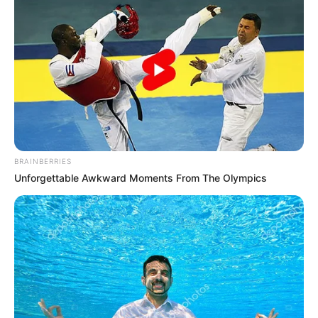
usuarios. Además, cuenta con herramientas de juego responsable,
permitiendo a los jugadores establecer límites y tomar descansos
cuando sea necesario.
Métodos de Pago
Leonbet ofrece una variedad de opciones de pago adaptadas al
mercado peruano, como:
Tarjetas de crédito y débito:
Visa y Mastercard.
Billeteras electrónicas:
Skrill, Neteller y PayPal.
Transferencias bancarias:
A través de bancos locales.
Criptomonedas:
Una opción moderna y segura para
transacciones rápidas.
Los retiros suelen procesarse rápidamente, dependiendo del método
seleccionado.
Aplicación Móvil
Leonbet cuenta con una aplicación móvil compatible con
dispositivos Android e iOS. La app permite a los usuarios acceder a
todas las funciones del sitio web, desde apuestas deportivas hasta
juegos de casino, con una interfaz intuitiva y fácil de usar.