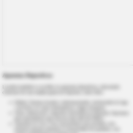
Apuestas Deportivas
Leonbet también es un líder en apuestas deportivas, ofreciendo
cobertura de una amplia gama de deportes, entre ellos:
Fútbol: Torneos locales e internacionales, incluyendo la Liga
1 de Perú, la Copa Libertadores y ligas europeas.
Tenis, baloncesto y deportes electrónicos (eSports): Opciones
para apostadores que buscan más allá del fútbol.
Apuestas en vivo: Una característica que permite a los
usuarios apostar mientras se desarrollan los partidos, con