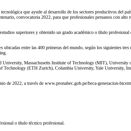
ón tecnológica que ayude al desarrollo de los sectores productivos del 
tenario, convocatoria 2022, para que profesionales peruanos con alto 
studios superiores y obtenido un grado académico o título profesional 
des ubicadas entre las 400 primeras del mundo, según los siguientes t
ing.
ard University, Massachusetts Institute of Technology (MIT), University
te of Technology (ETH Zurich), Columbia University, Yale University, 
e junio de 2022, a través de www.pronabec.gob.pe/beca-generacion-bicent
esional o título técnico profesional.