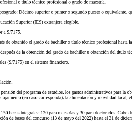
fesional o título técnico profesional o grado de maestría.
posgrado: Décimo superior o primer o segundo puesto o equivalente, quin
ducación Superior (IES) extranjera elegible.
or a S/7175.
s de obtenido el grado de bachiller o título técnico profesional hasta 
 después de la obtención del grado de bachiller u obtención del título té
les (S/7175) en el sistema financiero.
lación.
 pensión del programa de estudios, los gastos administrativos para la obt
alojamiento (en caso corresponda), la alimentación y movilidad local, el 
50 becas integrales: 120 para maestrías y 30 para doctorados. Cabe des
ación de bases del concurso (13 de mayo del 2022) hasta el 31 de dici